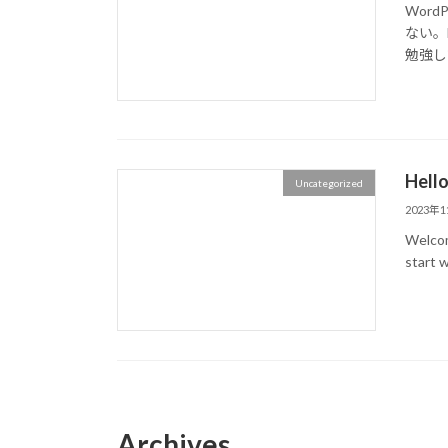
Wor
ない。
勉強し
Hello
Uncategorized
2023年
Welcome
start w
Archives