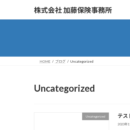
コ
ナ
株式会社 加藤保険事務所
ン
ビ
テ
ゲ
ン
ー
ツ
シ
へ
ョ
ス
ン
キ
に
ッ
移
HOME
ブログ
Uncategorized
プ
動
Uncategorized
テス
Uncategorized
2023年